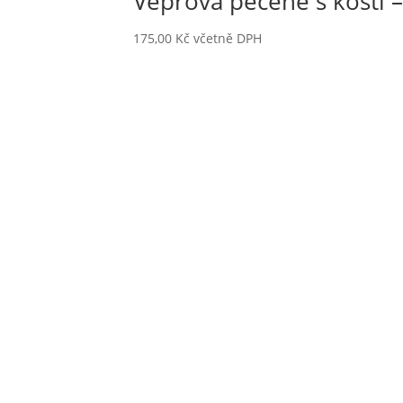
Vepřová pečeně s kostí –
175,00
Kč
včetně DPH