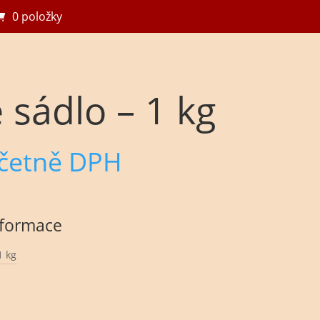
0 položky
 sádlo – 1 kg
četně DPH
nformace
1 kg