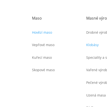
Maso
Masné výr
Hovězí maso
Drobné výro
Vepřové maso
Klobásy
Kuřecí maso
Speciality a
Skopové maso
Vařené výro
Pečené výro
Uzená masa