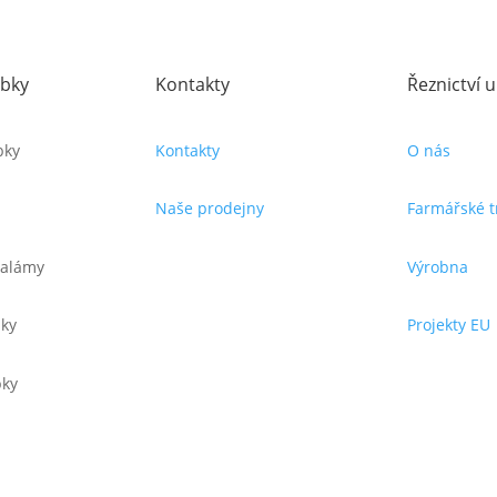
obky
Kontakty
Řeznictví 
bky
Kontakty
O nás
Naše prodejny
Farmářské t
 salámy
Výrobna
bky
Projekty EU
bky