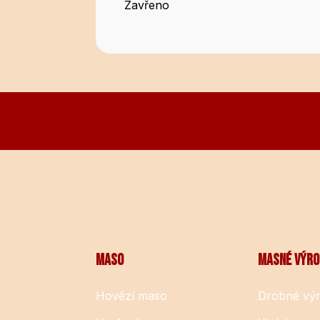
Zavřeno
MASO
MASNÉ VÝR
Hovězí maso
Drobné vý