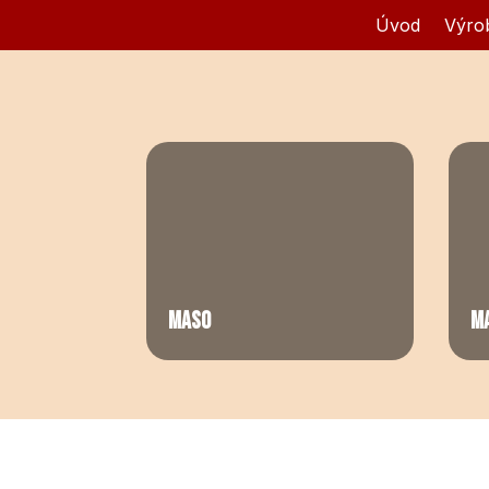
Úvod
Výro
MASO
M