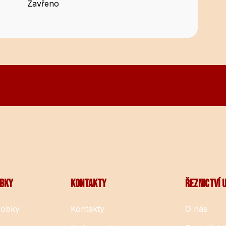
Zavřeno
OBKY
KONTAKTY
ŘEZNICTVÍ 
robky
Kontakty
O nás